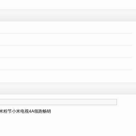
米粉节小米电视4A领跑畅销