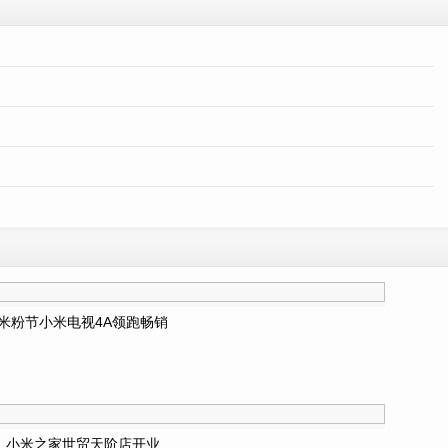
米粉节小米电视4A领跑畅销
小米之家世贸天阶店开业