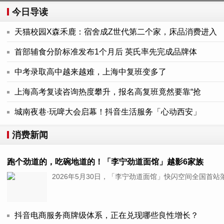
今日导读
天猫校园X森禾鹿：宿舍成Z世代第二个家，床品消费进入
首部辅食分阶标准发布1个月后 英氏率先完成品牌体
中考录取高中越来越难，上海中复班变多了
上海高考复读咨询热度攀升，报名高复班竟然要靠“抢
城南夜巷·玩啤大会启幕！抖音生活服务「心动西安」
消费新闻
跑个劲道的，吃碗地道的！「李宁劲道面馆」越影6家族
2026年5月30日，「李宁劲道面馆」快闪空间全国首
抖音电商服务商牌级体系，正在兑现哪些良性增长？