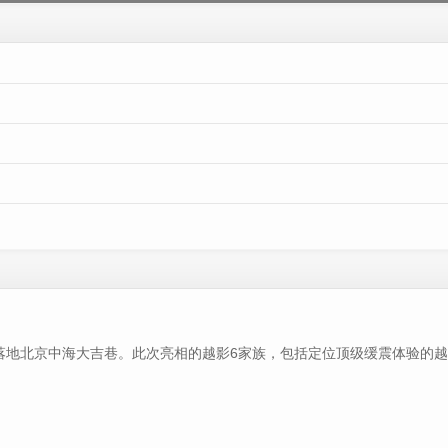
站落地北京中海大吉巷。此次亮相的越影6家族，包括定位顶级缓震体验的越影