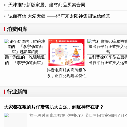
天津推行新版家居、建材商品买卖合同
诚而有信 大爱无疆 ——记广东太阳神集团诚信经营
消费图库
跑个劲道的，吃碗地道
吉利曹操60车型在曹
的！「李宁劲道面馆」
出行平台正式投入运
越影6家族
抖音电商服务商牌级体
系，正在兑现哪些良性
增长？
行业新闻
大家都在敷的片仔癀雪肌大白泥，到底神奇在哪？
前一段时间崔老师在《中餐厅》节目里问大家都用了什