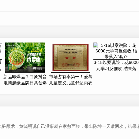
操
3·15以案说险：花6000
营
元学习反催收 结果落
入“套路
新品即爆品？白象抖音
市场占有率第一！爱慕
电商超级品牌日共创爆
儿童定义儿童舒适内衣
款营销新
么驻颜术，黄晓明说自己没事就在家敷面膜，带出陈坤一天敷两次，结果