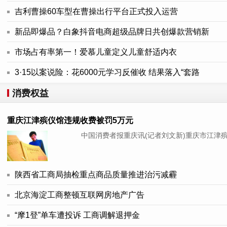
吉利曹操60车型在曹操出行平台正式投入运营
新品即爆品？白象抖音电商超级品牌日共创爆款营销新
市场占有率第一！爱慕儿童定义儿童舒适内衣
3·15以案说险：花6000元学习反催收 结果落入“套路
消费权益
重庆江津殡仪馆违规收费被罚5万元
中国消费者报重庆讯(记者刘文新)重庆市江津殡仪
陕西省工商局抽检重点商品质量推进治污减霾
北京海淀工商整顿互联网房地产广告
“摩1登”单车遭投诉 工商调解退押金