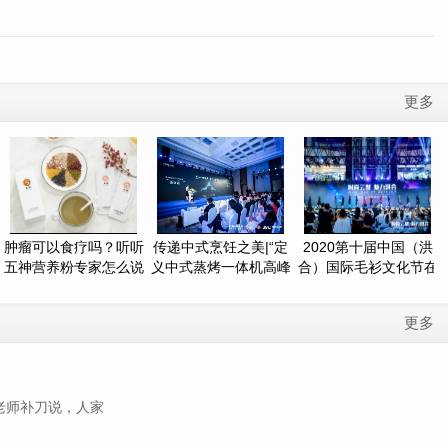
更多
肿瘤可以食疗吗？听听
传递中式烹饪之美|“定
2020第十届中国（洪
五神营养粉专家怎么说
义中式蒸烤一体机高峰
合）国际毛衫文化节在
癌症病人
论坛
洪合乐福时尚
更多
老师补刀说，人家