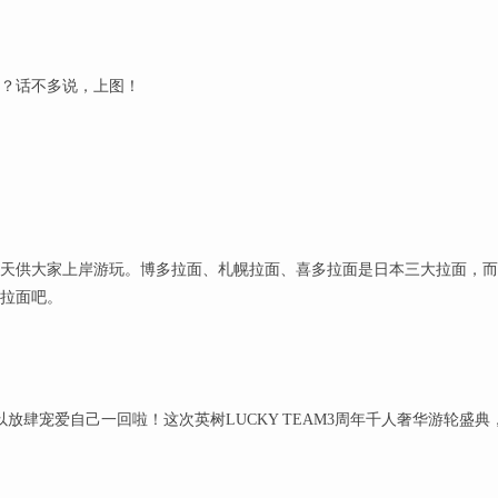
？话不多说，上图！
天供大家上岸游玩。博多拉面、札幌拉面、喜多拉面是日本三大拉面，而
拉面吧。
可以放肆宠爱自己一回啦！这次英树LUCKY TEAM3周年千人奢华游轮