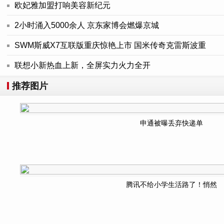
欧妃雅加盟打响美容新纪元
2小时涌入5000余人 京东家博会燃爆京城
SWM斯威X7互联版重庆惊艳上市 国米传奇克雷斯波重
联想小新热血上新，全屏实力火力全开
推荐图片
申通被曝丢弃快递单
腾讯不给小学生活路了！悄然