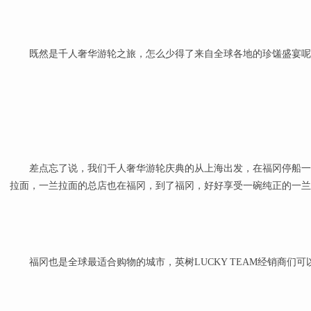
既然是千人奢华游轮之旅，怎么少得了来自全球各地的珍馐盛宴呢
差点忘了说，我们千人奢华游轮庆典的从上海出发，在福冈停船一
拉面，一兰拉面的总店也在福冈，到了福冈，好好享受一碗纯正的一兰
福冈也是全球最适合购物的城市，英树LUCKY TEAM经销商们