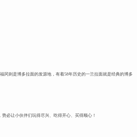
福冈则是博多拉面的发源地，有着58年历史的一兰拉面就是经典的博多
盛典，势必让小伙伴们玩得尽兴、吃得开心、买得顺心！