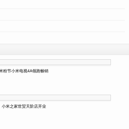
米粉节小米电视4A领跑畅销
小米之家世贸天阶店开业