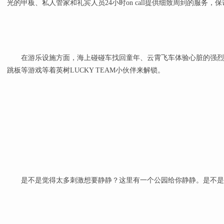
光的甲板、私人管家和礼宾人员24小时on call提供细致周到的服务
在游乐设施方面，海上碰碰车找回童年、云霄飞车体验心脏的强烈
跳板等游戏等着英树LUCKY TEAM小伙伴来解锁。
是不是觉得太多刺激想要静静？这里有一个公园给你静静。是不是