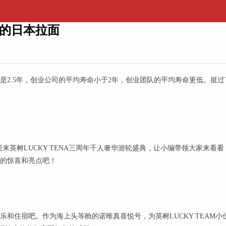
的日本拉面
2.5年，创业公司的平均寿命小于2年，创业团队的平均寿命更低。挺过了
迎来英树LUCKY TENA三周年千人奢华游轮盛典，让小编带领大家来看看
旁人的惊喜和亮点吧！
和住宿吧。作为海上头等舱的诺唯真喜悦号，为英树LUCKY TEAM