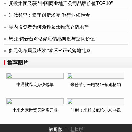
滨投集团又获 “中国商业地产公司品牌价值TOP10”
时代邻里：坚守创新求变 做行业领跑者
境内投资者为何频频聚焦物流仓储地产
懋源·钓云台对话豪宅情感向度与空间价值
多元化布局显成效 “泰禾+”正式落地北京
推荐图片
申通被曝丢弃快递单
米粉节小米电视4A领跑畅销
小米之家世贸天阶店开业
计时！米粉节疯抢小米电视
触屏版
|
电脑版