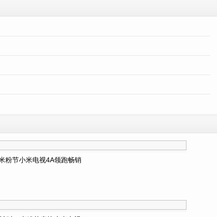
米粉节小米电视4A领跑畅销