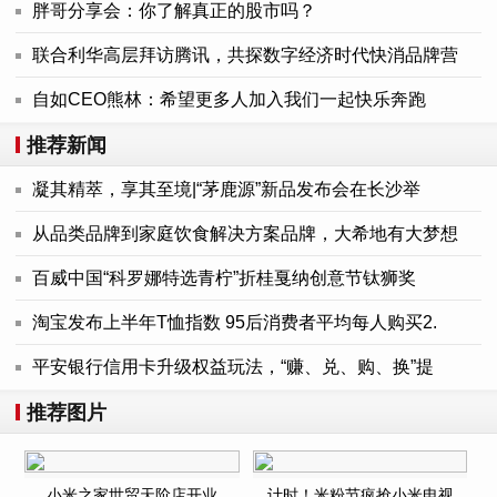
胖哥分享会：你了解真正的股市吗？
联合利华高层拜访腾讯，共探数字经济时代快消品牌营
自如CEO熊林：希望更多人加入我们一起快乐奔跑
推荐新闻
凝其精萃，享其至境|“茅鹿源”新品发布会在长沙举
从品类品牌到家庭饮食解决方案品牌，大希地有大梦想
百威中国“科罗娜特选青柠”折桂戛纳创意节钛狮奖
淘宝发布上半年T恤指数 95后消费者平均每人购买2.
平安银行信用卡升级权益玩法，“赚、兑、购、换”提
推荐图片
小米之家世贸天阶店开业
计时！米粉节疯抢小米电视