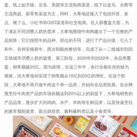
盖。线上如天猫、京东、美团等主流电商渠道，线下以盒马、永辉等
主流商超、新零售渠道为主，同时，大希地还接入了包括抖音、多
点、饿了么、小红书等O2O渠道和社交电商。在人群覆盖方面，为
了满足不同消费人群的需求，大希地围绕牛肉构建出了一个完整的产
品矩阵：它们按照牛的品种、部位的不同，进行了产品分级，引入了
和牛、谷饲安格斯牛、西冷和眼肉整切等，完成了从一二线城市到四
五线城市消费人群的渗透。第三阶段，2020年到2022年，全品类覆
盖，销售额破20亿。因为疫情，在这三年中，各行业都生存的较为
艰难，但大希地却实现了销售额从10亿到20亿的增长。在这个阶
段，大希地不再只做牛肉这个单一品类，开始向全品类拓展。在全网
预烹饪牛肉类产品的市场份额达到20%以上的前提下，大希地销售的
产品品类，逐步扩大到鸡肉、水产、羊肉等生鲜品类，以及快速烹饪
的家常预制菜类、面点烘焙类、酱料蘸料类以及小食类等。