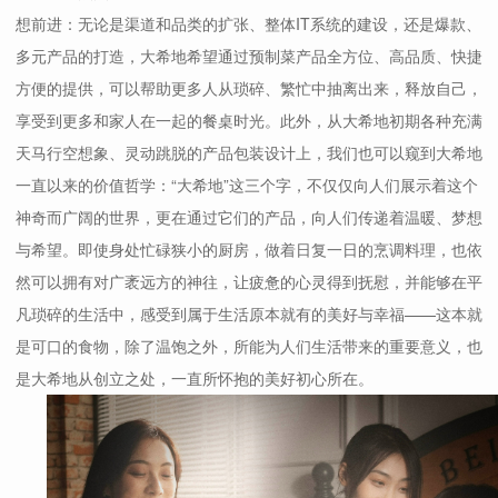
想前进：无论是渠道和品类的扩张、整体IT系统的建设，还是爆款、
多元产品的打造，大希地希望通过预制菜产品全方位、高品质、快捷
方便的提供，可以帮助更多人从琐碎、繁忙中抽离出来，释放自己，
享受到更多和家人在一起的餐桌时光。此外，从大希地初期各种充满
天马行空想象、灵动跳脱的产品包装设计上，我们也可以窥到大希地
一直以来的价值哲学：“大希地”这三个字，不仅仅向人们展示着这个
神奇而广阔的世界，更在通过它们的产品，向人们传递着温暖、梦想
与希望。即使身处忙碌狭小的厨房，做着日复一日的烹调料理，也依
然可以拥有对广袤远方的神往，让疲惫的心灵得到抚慰，并能够在平
凡琐碎的生活中，感受到属于生活原本就有的美好与幸福——这本就
是可口的食物，除了温饱之外，所能为人们生活带来的重要意义，也
是大希地从创立之处，一直所怀抱的美好初心所在。