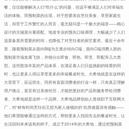
餐，仅仅能够解决人们“吃什么”的问题，但远不够满足人们对幸福生
活的体验。而预制菜的出现，对于想要亲自烹饪美食、享受家庭生
活，却苦于工作繁忙的人而言，毫无疑问是一个极大的福音——精心
设计的主辅菜分量搭配、地道专业的预先口味调理，大幅减少了人们
选菜备菜所需要的时间，也降低了对烹饪者的厨艺要求。最近十余年
里，随着预制菜从面向B端为主逐步转向C端，面向C端消费人群的
预制菜市场发展飞快，并细分出即食、即热、即烹、即配等几大类
型。这些愈加丰富的产品体系，在满足着人们日益挑剔的味蕾的同
时，也让更多人得以享受更多的幸福餐桌时光。大希地就是在这样的
大背景下，应运而生。同所有直面消费者的行业一样，只有真正理解
用户痛点，甚至有过亲身经历，才能把更好的产品和服务带给消费
者。大希地就是这样一个品牌。大希地品牌创始人曾就职于互联网大
厂，对“鲜有时间烹饪但又想为家人做顿好的”此类难题深有感触——
他们希望能够通过这样的方式，帮助更多人找回失去的餐桌时光，让
生活回到本来该有的样子。成立于2014年的大希地，通过把预制菜