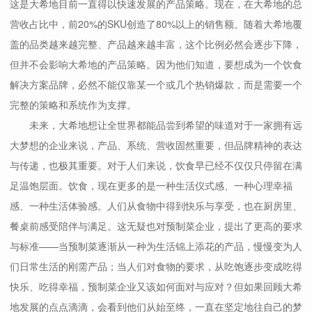
这是大希地目前一直得以快速发展的产品策略。现在，在大希地的总
营收占比中，前20%的SKU创造了80%以上的销售额。随着大希地覆
盖的品类越来越完整、产品越来越丰富，这个比例必然会逐步下降，
但并不会影响大希地的产品策略。因为他们知道，要想成为一个饮食
解决方案品牌，必然不能仅靠某一个或几个热销爆款，而是需要一个
完整的策略和系统作为支撑。
未来，大希地想让全世界都能品尝到希望的味道对于一家拥有远
大梦想的企业来说，产品、系统、营收固然重要，但品牌精神的表达
与传递，也极其重要。对于人们来说，饮食早已经不仅仅只停留在满
足温饱层面。饮食，现在更多的是一种生活仪式感、一种心理幸福
感、一种生活体验感。人们从食物中得到快乐与享受，也在厨房里、
餐桌前感受陪伴与满足。这无疑也对预制菜企业，提出了更高的要求
与标准——当预制菜逐渐从一种为生活锦上添花的产品，慢慢变为人
们日常生活的刚需产品；当人们对食物的要求，从吃饱逐步变成吃得
快乐、吃得幸福，预制菜企业又该如何面对与应对？但如果回顾大希
地发展的点点滴滴，会看到他们从始至终，一直在坚定地往自己的梦