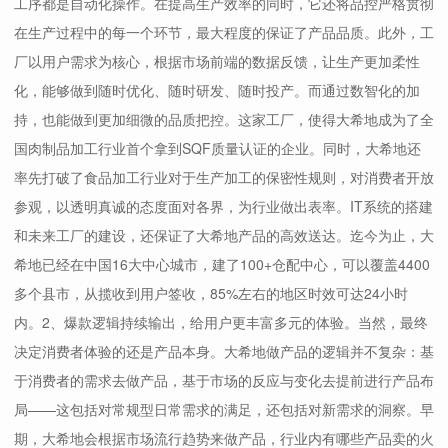
工序都是自动化操作。在提高生产效率的同时，它还将品控严格贯彻
在生产过程中的每一个环节，最大程度的保证了产品品质。此外，工
厂以用户需求为核心，根据市场前端的数据反馈，让生产更加柔性
化，能够做到随时优化、随时研发、随时投产。而通过数智化的加
持，也能做到更加细微的品质把控。这家工厂，使得大希地成为了全
国肉制品加工行业首个拿到SQF质量认证的企业。同时，大希地还
率先打破了食品加工行业对于生产加工的保密性规则，对消费者开放
参观，以透明真诚的态度面对各界，为行业做出表率。IT系统的搭建
和未来工厂的建设，还保证了大希地产品的高效送达。迄今为止，大
希地已经在中国16大中心城市，建了100+仓配中心，可以覆盖4400
多个县市，从揽收到用户签收，85%左右的地区时效可达24小时
内。2、爆款逻辑持续输出，给用户更丰富多元的体验。当然，最终
决定消费者体验的还是产品本身。大希地做产品的逻辑并不复杂：基
于消费者的需求去做产品，基于市场的反应与变化去提前进行产品布
局——这包括对常规型日常需求的满足，还包括对新需求的洞察。早
期，大希地会根据市场流行趋势来做产品，行业内有哪些产品卖的火