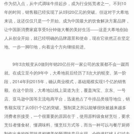
作为切入点，从中式调味牛排起步，成为行业拓荒者之一。不到10
年的时间，销售额已经实现了从0到20亿元的突破。但这对于大希地
来说，这还仅仅只是一个开始。成为中国最大的饮食解决方案品牌，
让中国新消费家庭享受5分钟做大餐的美好生活——这是大希地创始
人从创业开始，就已经明确的品牌愿景和使命，现在它依然正在坚定
地、一步一脚印地，向着这个方向继续前进。
9年3次蜕变从0做到年销20亿任何一家公司的发展都不会一蹴而
就。在成立至今的9年中，大希地前后经历了3次大的蜕变。第一阶
段，2014年到2015年，确认商业模式，基础规模实现1个亿的销售
额。在这个阶段，大希地以线上渠道为主，覆盖淘宝、京东、一号
店、亚马逊中国等主流电商平台，迅速抢占了牛排品类领导地位，销
售额实现了从0到1个亿的突破。预制菜之所以能够很快被越来越多
消费者所接受，一个很重要的原因在于，使用原料级食材烹饪，要求
烹饪者懂食材、懂调味料、懂烹饪方式等，而当一种可以与餐厅厨师
制作出来的饭菜味道相媲美的预调味产品出现，会快速打破人们过去