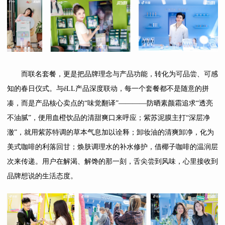
而联名套餐，更是把品牌理念与产品功能，转化为可品尝、可感
知的春日仪式。与éLL产品深度联动，每一个套餐都不是随意的拼
凑，而是产品核心卖点的“味觉翻译”————防晒素颜霜追求“透亮
不油腻”，便用血橙饮品的清甜爽口来呼应；紫苏泥膜主打“深层净
澈”，就用紫苏特调的草本气息加以诠释；卸妆油的清爽卸净，化为
美式咖啡的利落回甘；焕肤调理水的补水修护，借椰子咖啡的温润层
次来传递。用户在解渴、解馋的那一刻，舌尖尝到风味，心里接收到
品牌想说的生活态度。