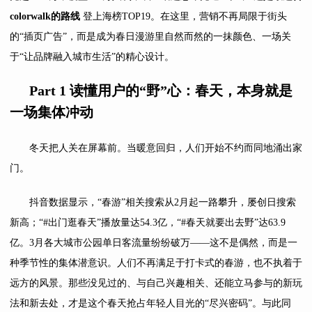
colorwalk
的路线
登上海榜TOP19。在这里，营销不再局限于街头
的“插页广告”，而是成为春日漫游里自然而然的一抹颜色、一场关
于“让品牌融入城市生活”的精心设计。
Part 1
读懂用户的
“
野
”
心：春天，本身就是
一场集体冲动
冬天把人关在屏幕前。当暖意回归，人们开始不约而同地涌出家
门。
抖音数据显示，“春游”相关搜索从2月起一路攀升，屡创日搜索
新高；“#出门逛春天”播放量达54.3亿，“#春天就要出去野”达63.9
亿。3月各大城市公园单日客流量纷纷破万——这不是偶然，而是一
种季节性的集体潜意识。人们不再满足于打卡式的春游，也不执着于
远方的风景。那些没见过的、与自己兴趣相关、还能立马参与的新玩
法和新去处，才是这个春天抢占年轻人目光的“尽兴密码”。与此同