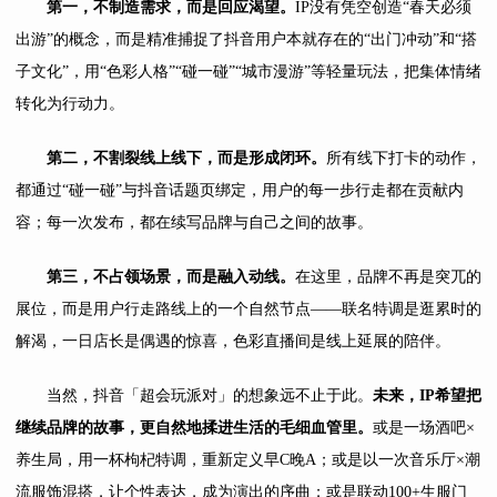
第一，不制造需求，而是回应渴望。
IP没有凭空创造“春天必须
出游”的概念，而是精准捕捉了抖音用户本就存在的“出门冲动”和“搭
子文化”，用“色彩人格”“碰一碰”“城市漫游”等轻量玩法，把集体情绪
转化为行动力。
第二，不割裂线上线下，而是形成闭环。
所有线下打卡的动作，
都通过“碰一碰”与抖音话题页绑定，用户的每一步行走都在贡献内
容；每一次发布，都在续写品牌与自己之间的故事。
第三，不占领场景，而是融入动线。
在这里，品牌不再是突兀的
展位，而是用户行走路线上的一个自然节点——联名特调是逛累时的
解渴，一日店长是偶遇的惊喜，色彩直播间是线上延展的陪伴。
当然，抖音「超会玩派对」的想象远不止于此。
未来，
IP
希望把
继续品牌的故事，更自然地揉进生活的毛细血管里。
或是一场酒吧×
养生局，用一杯枸杞特调，重新定义早C晚A；或是以一次音乐厅×潮
流服饰混搭，让个性表达，成为演出的序曲；或是联动100+生服门