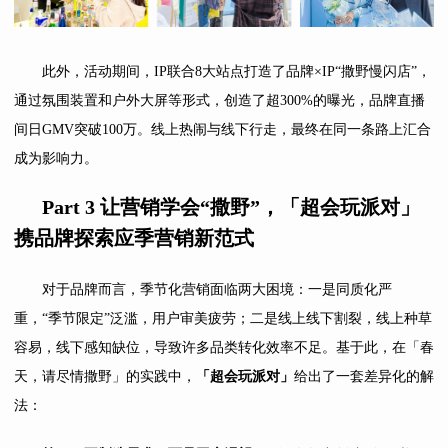
此外，活动期间，IP联合8大站点打造了品牌×IP“撒野慢闪店”，
通过氛围装置和户外大屏等形式，创造了超300%的曝光，品牌直播
间日GMV突破100万。线上热闹与线下行走，最终在同一条路上汇合
成为影响力。
Part 3
让营销学会
“
撒野
”
，「超会玩派对」
携品牌探索应季营销新范式
对于品牌而言，季节化营销面临两大困境：一是同质化严
重，“季节限定”泛滥，用户审美疲劳；二是线上线下割裂，线上种草
容易，线下感知缺位，导致许多品类转化效率不足。基于此，在「春
天，请尽情撒野」的实践中，
「超会玩派对」
给出了一套差异化的解
法：