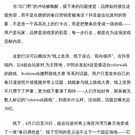
当“出门野”的冲动被唤醒，接下来的问题便是：品牌如何接住这
股热望，而不是在拥挤的春日营销里被淹没？抖音超会玩派对的答
案，不是造一个高高在上的打卡点，而是把整条街变成一场游戏——
用户是玩家，品牌是游戏里的彩蛋，每一步行走，都是在为这场游戏
贡献内容。
这套打法可以概括为“线上造浪、线下设点、双向循环”。在抖音
端内，以#超会玩派对 为主阵地，IP同步发起#这是最适合colorwalk
的路线、#colorwalk撒野路线大赛 等系列话题。用户只需发布自己的
春日漫游照片或视频并带上话题，就能参与线上路线大赛。线上造势
不只攒下了声量，更为线下蓄满了期待——人们开始好奇，那条被无
数人标记的“colorwalk路线”，到底长什么样。活动期，话题总曝光近
30亿。
线下，4月25日至26日，超会玩派对将上海苏河湾万象天地变成
了一座“春日调色盘”。线下空间的意义远不止于一个固定场地——它