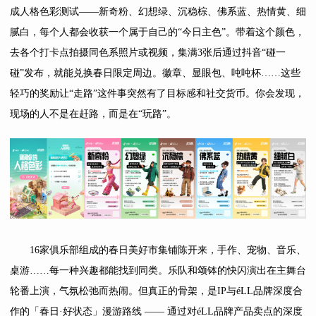
成人格色彩测试——新奇粉、幻想绿、沉稳棕、佛系蓝、热情黄、细
腻白，每个人都会收获一个属于自己的“今日主色”。带着这个颜色，
去各个打卡点拍摄同色系照片或视频，集满3张后通过抖音“碰一
碰”发布，就能兑换春日限定周边。徽章、显眼包、吨吨杯……这些
轻巧的奖励让“走路”这件事突然有了目标感和社交货币。你会发现，
现场的人不是在赶路，而是在“玩路”。
16家俱乐部组成的春日美好市集铺陈开来，手作、宠物、音乐、
桌游……每一种兴趣都能找到同类。乐队和颂钵的快闪演出在主舞台
轮番上演，气氛松弛而热闹。但真正的骨架，是IP与éLL品牌深度合
作的「春日·好状态」漫游路线 —— 通过对éLL品牌产品卖点的深度