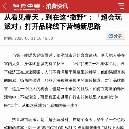
·
消费快讯
从看见春天，到在这“撒野”：「超会玩
派对」打开品牌线下营销新思路
分享
时间: 2026-06-11 16:45:30
当第一缕暖风穿街而过，整座城市开始蠢蠢欲动。冬天把人关在
室内太久，身体比意识先有了反应——“出门”成了一种集体冲动。线
下经济正在加速回暖，人们不再满足于屏幕里的种草，他们渴望真实
的触感、街角的偶遇、那些无法被算法预测的细碎惊喜。对于品牌而
言，这是一个巨大的机会，也是一个全新的挑战：如何在海量的春日
活动中，不被淹没，而是真正走进用户行走的路线里？如何把“体
验”二字，从概念落地为可感知的每一步？
抖音城市玩乐计划「超会玩派对」在这个春天，给出了一个色彩
鲜明的答案：以一场“春日COLOR WALK·色彩漫游派对”将线上内容