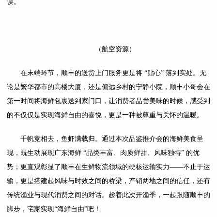
误。
（航空资源）
在末端环节，顺丰的送货上门服务更是将 “贴心” 落到实处。无
论是繁华都市的高楼大厦，还是偏远乡村的宁静小院，顺丰小哥会在
第一时间将海鲜包裹送到家门口，让消费者品尝美味的时候，感受到
的不仅仅是实现海鲜自由的喜悦，更是一种被尊重与关怀的温暖。
千帆竞相去，鱼虾满载归。通过本次品鉴推介会的海鲜美食呈
现，既生动展现广东海鲜 “品类丰富、肉质鲜甜、风味独特” 的优
势；更直观彰显了顺丰在生鲜物流领域的硬核运输实力——不止于运
输，更是搭建起风味与时效之间的桥梁，产销两地之间的信任，还有
传统渔业与现代消费之间的对话。趁着此次开渔季，一起跟随顺丰的
脚步，宅家实现“海鲜自由”吧！