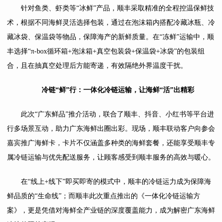
针对鱼类、虾类等“冰鲜”产品，顺丰采取精准的全程控温保鲜技
术，根据不同海鲜灵活选择包装，通过在泡沫箱内搭配冷藏冰瓶、冷
藏冰袋、保温袋等物品，保障海产的新鲜质量。在“冻鲜”运输中，顺
丰选择“π-box循环箱+泡沫箱+真空包装袋+保温袋+冰袋”的包装组
合，且在抽真空处理后方能寄递，有效隔绝外界温度干扰。
冷链“鲜”行：一体化冷链运输，让海鲜“活”出精彩
此次“广东鲜品”推介活动，联合了顺丰、抖音、小红书等平台进
行多场景互动，助力广东海鲜出圈出彩。现场，顺丰联动客户向参会
嘉宾推广海鲜卡，卡片不仅涵盖多种类的海鲜套餐，还能享受顺丰专
属冷链运输与优先配送服务，让顾客感受到顺丰服务的高效与暖心。
在“线上+线下”即买即寄的模式中，顺丰的冷链运力成为保障海
鲜品质的“生命线”；而顺丰此次重点推出的《一体化冷链运输方
案》，更是凭借对海鲜全产业链的深度覆盖能力，成为解密广东海鲜