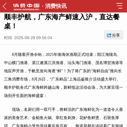
·
消费快讯
顺丰护航，广东海产鲜速入沪，直达餐
桌！
分享
时间: 2025-08-28 09:56:04
8月随着开渔令响，2025年南海休渔期正式结束；阳江海陵岛、
中山横门渔港、湛江遂溪江洪渔港、汕头海门渔港、茂名博贺渔港等
地应声开渔，千帆竞发向海逐“鲜”！为了将广东的“海鲜自由”推向长
三角消费市场，8月26日，“广东鲜品”上海品鉴推介活动盛大举行。
顺丰护航各式广东海鲜跨越山海，新鲜抵达活动会场，为大家呈现一
场别开生面的海鲜盛宴：
现场，名厨们用一双巧手，将鲜活的广东海鲜化为一道道令人垂
涎的美食艺术。金鲳鱼火锅、章红鱼刺身、花鲈鱼鲜烫、石斑鱼厚
切、广东海鲜小笼包等佳肴应有尽有……每道菜都在诉说着广东海域