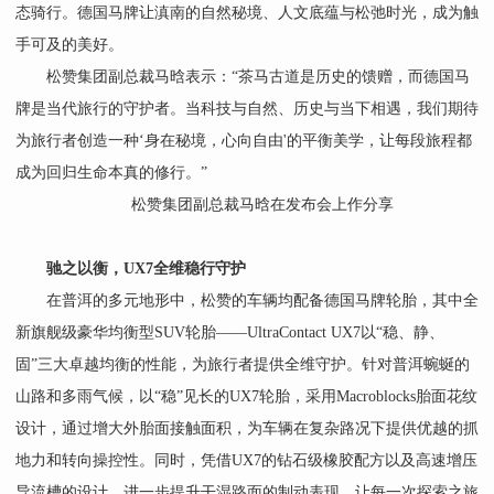
态骑行。德国马牌让滇南的自然秘境、人文底蕴与松弛时光，成为触
手可及的美好。
松赞集团副总裁马晗表示：“茶马古道是历史的馈赠，而德国马
牌是当代旅行的守护者。当科技与自然、历史与当下相遇，我们期待
为旅行者创造一种‘身在秘境，心向自由'的平衡美学，让每段旅程都
成为回归生命本真的修行。”
松赞集团副总裁马晗在发布会上作分享
驰之以衡，UX7全维稳行守护
在普洱的多元地形中，松赞的车辆均配备德国马牌轮胎，其中全
新旗舰级豪华均衡型SUV轮胎——UltraContact UX7以“稳、静、
固”三大卓越均衡的性能，为旅行者提供全维守护。针对普洱蜿蜒的
山路和多雨气候，以“稳”见长的UX7轮胎，采用Macroblocks胎面花纹
设计，通过增大外胎面接触面积，为车辆在复杂路况下提供优越的抓
地力和转向操控性。同时，凭借UX7的钻石级橡胶配方以及高速增压
导流槽的设计，进一步提升干湿路面的制动表现，让每一次探索之旅