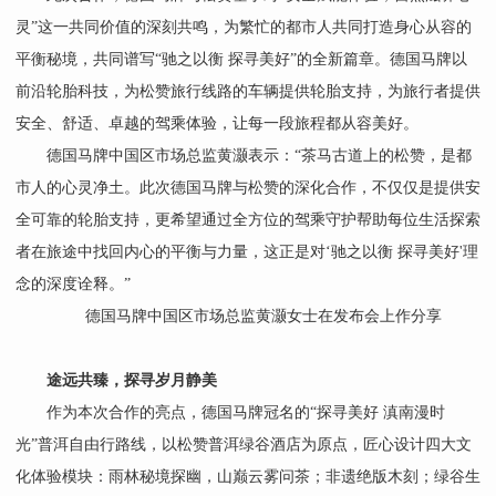
灵”这一共同价值的深刻共鸣，为繁忙的都市人共同打造身心从容的
平衡秘境，共同谱写“驰之以衡 探寻美好”的全新篇章。德国马牌以
前沿轮胎科技，为松赞旅行线路的车辆提供轮胎支持，为旅行者提供
安全、舒适、卓越的驾乘体验，让每一段旅程都从容美好。
德国马牌中国区市场总监黄灏表示：“茶马古道上的松赞，是都
市人的心灵净土。此次德国马牌与松赞的深化合作，不仅仅是提供安
全可靠的轮胎支持，更希望通过全方位的驾乘守护帮助每位生活探索
者在旅途中找回内心的平衡与力量，这正是对‘驰之以衡 探寻美好'理
念的深度诠释。”
德国马牌中国区市场总监黄灏女士在发布会上作分享
途远共臻，探寻岁月静美
作为本次合作的亮点，德国马牌冠名的“探寻美好 滇南漫时
光”普洱自由行路线，以松赞普洱绿谷酒店为原点，匠心设计四大文
化体验模块：雨林秘境探幽，山巅云雾问茶；非遗绝版木刻；绿谷生