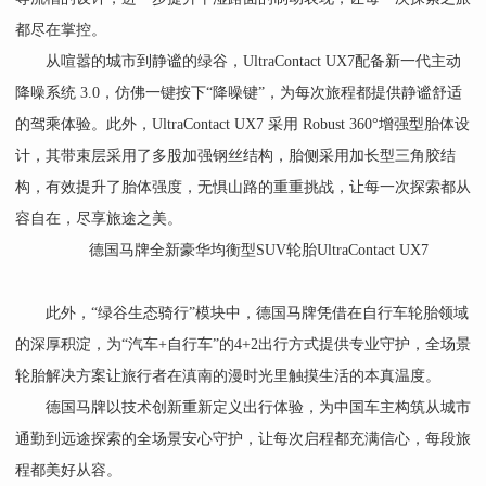
都尽在掌控。
从喧嚣的城市到静谧的绿谷，UltraContact UX7配备新一代主动
降噪系统 3.0，仿佛一键按下“降噪键”，为每次旅程都提供静谧舒适
的驾乘体验。此外，UltraContact UX7 采用 Robust 360°增强型胎体设
计，其带束层采用了多股加强钢丝结构，胎侧采用加长型三角胶结
构，有效提升了胎体强度，无惧山路的重重挑战，让每一次探索都从
容自在，尽享旅途之美。
德国马牌全新豪华均衡型SUV轮胎UltraContact UX7
此外，“绿谷生态骑行”模块中，德国马牌凭借在自行车轮胎领域
的深厚积淀，为“汽车+自行车”的4+2出行方式提供专业守护，全场景
轮胎解决方案让旅行者在滇南的漫时光里触摸生活的本真温度。
德国马牌以技术创新重新定义出行体验，为中国车主构筑从城市
通勤到远途探索的全场景安心守护，让每次启程都充满信心，每段旅
程都美好从容。